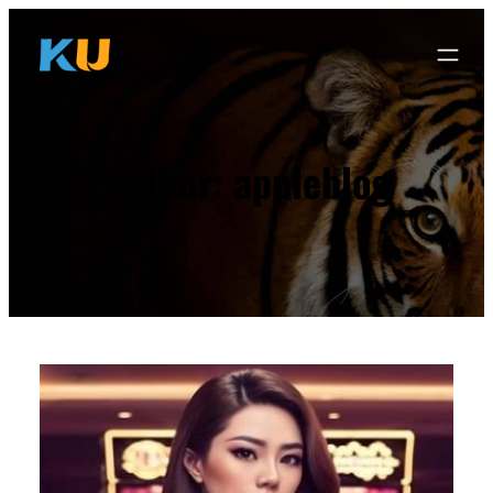
Skip
to
content
Author:
appleblog