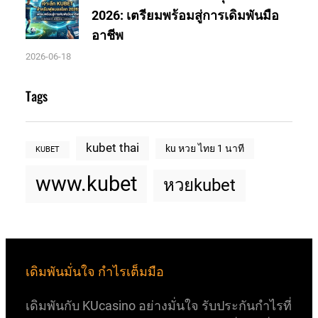
2026: เตรียมพร้อมสู่การเดิมพันมือ
อาชีพ
2026-06-18
Tags
kubet thai
ku หวย ไทย 1 นาที
KUBET
www.kubet
หวยkubet
เดิมพันมั่นใจ กำไรเต็มมือ
เดิมพันกับ KUcasino อย่างมั่นใจ รับประกันกำไรที่