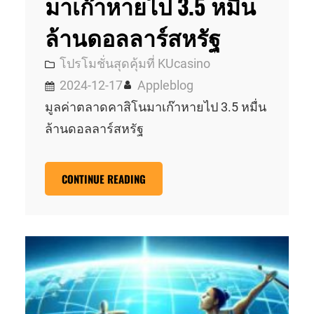
มาเก๊าหายไป 3.5 หมื่น
ล้านดอลลาร์สหรัฐ
โปรโมชั่นสุดคุ้มที่ KUcasino
2024-12-17
Appleblog
มูลค่าตลาดคาสิโนมาเก๊าหายไป 3.5 หมื่น
ล้านดอลลาร์สหรัฐ
CONTINUE READING