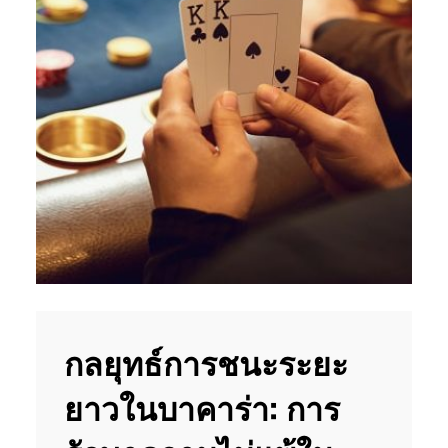
กลยุทธ์การชนะระยะ
ยาวในบาคาร่า: การ