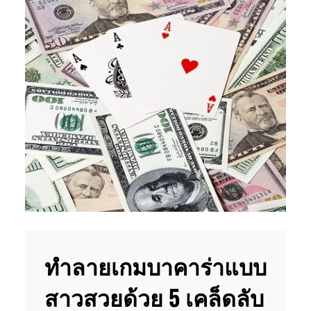
ทำลายเกมบาคาร่าแบบ
สาวสวยด้วย 5 เคล็ดลับ