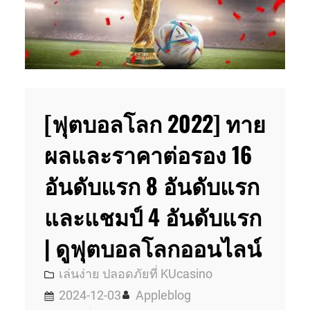
[ฟุตบอลโลก 2022] ทาย
ผลและราคาต่อรอง 16
อันดับแรก 8 อันดับแรก
และแชมป์ 4 อันดับแรก
| ดูฟุตบอลโลกออนไลน์
เล่นง่าย ปลอดภัยที่ KUcasino
2024-12-03
Appleblog