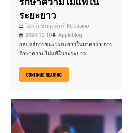
รักษาความไม่แพ้ใน
ระยะยาว
โปรโมชั่นสุดคุ้มที่ KUcasino
2024-12-10
Appleblog
กลยุทธ์การชนะระยะยาวในบาคาร่า: การ
รักษาความไม่แพ้ในระยะยาว
CONTINUE READING