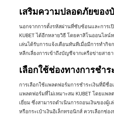
เสริมความปลอดภัยของบัญ
นอกจากการตั้งรหัสผ่านที่ซับซ้อนและการเป
KUBET ได้อีกหลายวิธี โดยคาสิโนออนไลน์หลา
เล่นได้รับการแจ้งเตือนทันทีเมื่อมีการทำก
หลีกเลี่ยงการเข้าถึงบัญชีจากเครือข่ายสา
เลือกใช้ช่องทางการชำระเ
การเลือกใช้แพลตฟอร์มการชำระเงินที่มีชื่
แพลตฟอร์มที่ไม่เหมาะสม KUBET โดยแพลตฟ
เยี่ยม ซึ่งสามารถดำเนินการถอนเงินของผู้เ
หรือกระเป๋าเงินอิเล็กทรอนิกส์ ควรเลือก