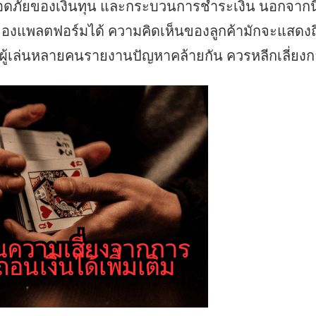
ภัยของเงินทุน และกระบวนการชำระเงิน นอกจากนี้ กา
องแพลตฟอร์มได้ ความคิดเห็นของลูกค้ามักจะแสดงถึง
าผู้เล่นหลายคนรายงานปัญหาคล้ายกัน ควรหลีกเลี่ยงกา