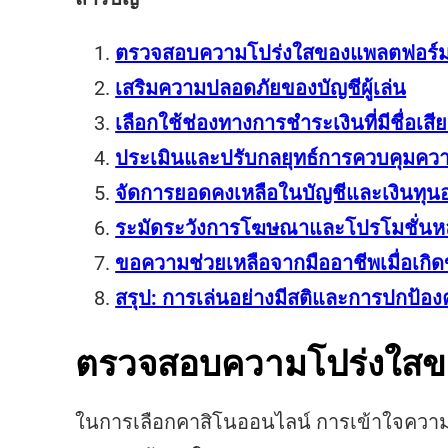
ตรวจสอบความโปร่งใสของแพลตฟอร์มแ
เสริมความปลอดภัยของบัญชีผู้เล่น
เลือกใช้ช่องทางการชำระเงินที่มีชื่อเ
ประเมินและปรับกลยุทธ์การควบคุมความ
จัดการยอดคงเหลือในบัญชีและเงินทุ
ระมัดระวังการโฆษณาและโปรโมชั่น
ขอความช่วยเหลือจากมืออาชีพเมื่อเกิด
สรุป: การเล่นอย่างมีสติและการปกป้อ
ตรวจสอบความโปร่งใสขอ
ในการเลือกคาสิโนออนไลน์ การเข้าใจความโป