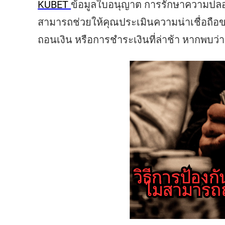
KUBET
ข้อมูลใบอนุญาต การรักษาความปลอด
สามารถช่วยให้คุณประเมินความน่าเชื่อถือข
ถอนเงิน หรือการชำระเงินที่ล่าช้า หากพบว่