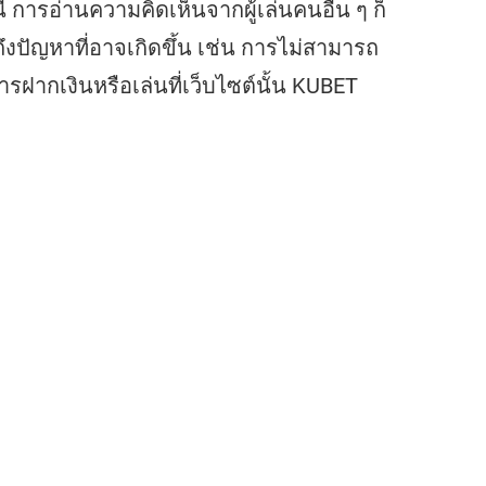
รอ่านความคิดเห็นจากผู้เล่นคนอื่น ๆ ก็
ปัญหาที่อาจเกิดขึ้น เช่น การไม่สามารถ
รฝากเงินหรือเล่นที่เว็บไซต์นั้น KUBET