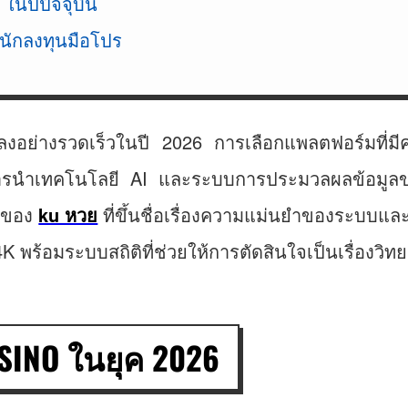
ในปีปัจจุบัน
นักลงทุนมือโปร
งอย่างรวดเร็วในปี 2026 การเลือกแพลตฟอร์มที่มี
วยการนำเทคโนโลยี AI และระบบการประมวลผลข้อมูลข
วนของ
ku หวย
ที่ขึ้นชื่อเรื่องความแม่นยำของระบบและก
พร้อมระบบสถิติที่ช่วยให้การตัดสินใจเป็นเรื่องวิท
INO ในยุค 2026