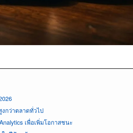
2026
ูงกว่าตลาดทั่วไป
Analytics เพื่อเพิ่มโอกาสชนะ