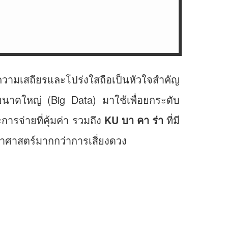
ความเสถียรและโปร่งใสถือเป็นหัวใจสำคัญ
นาดใหญ่ (Big Data) มาใช้เพื่อยกระดับ
ารจ่ายที่คุ้มค่า รวมถึง
KU บา คา ร่า
ที่มี
ยาศาสตร์มากกว่าการเสี่ยงดวง