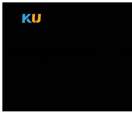
Skip
to
content
คัมภีร์ผู้ชนะ 2026: เจ