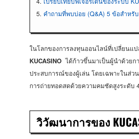
4.
เปรียบเทียบฟีเจอร์เด่นของระบบ KU 
5.
คำถามที่พบบ่อย (Q&A) 5 ข้อสำหรับ
ในโลกของการลงทุนออนไลน์ที่เปลี่ยนแปล
KUCASINO
ได้ก้าวขึ้นมาเป็นผู้นำด้
ประสบการณ์ของผู้เล่น โดยเฉพาะในส่
การถ่ายทอดสดด้วยความคมชัดสูงระดับ 4K 
วิวัฒนาการของ KUCAS