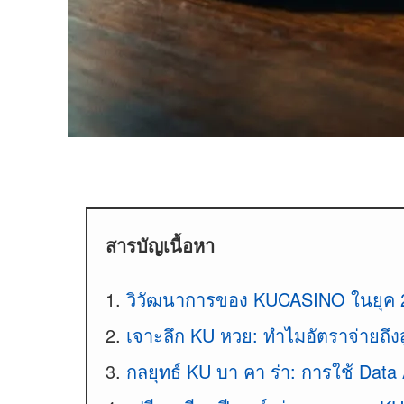
สารบัญเนื้อหา
1.
วิวัฒนาการของ KUCASINO ในยุค 
2.
เจาะลึก KU หวย: ทำไมอัตราจ่ายถึงส
3.
กลยุทธ์ KU บา คา ร่า: การใช้ Data 