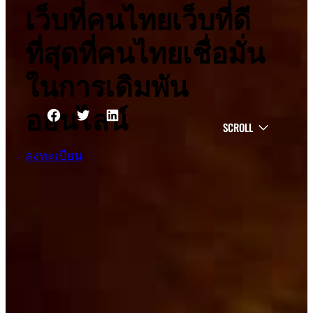
เว็บที่คนไทยเว็บที่ดี
ที่สุดที่คนไทยเชื่อมั่น
ในการเดิมพัน
ออนไลน์
Facebook
Twitter
LinkedIn
SCROLL
ลงทะเบียน